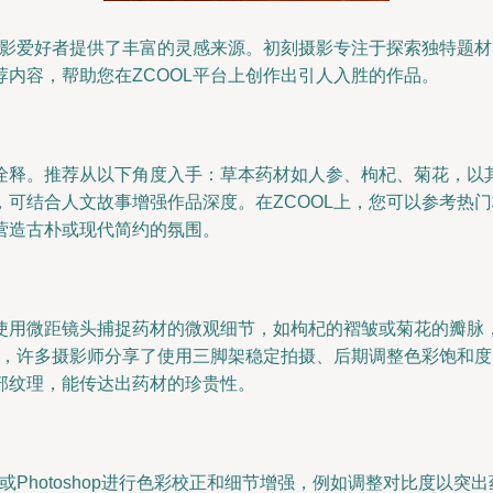
为摄影爱好者提供了丰富的灵感来源。初刻摄影专注于探索独特题
内容，帮助您在ZCOOL平台上创作出引人入胜的作品。
诠释。推荐从以下角度入手：草本药材如人参、枸杞、菊花，以
可结合人文故事增强作品深度。在ZCOOL上，您可以参考热门标
营造古朴或现代简约的氛围。
使用微距镜头捕捉药材的微观细节，如枸杞的褶皱或菊花的瓣脉
区，许多摄影师分享了使用三脚架稳定拍摄、后期调整色彩饱和
部纹理，能传达出药材的珍贵性。
om或Photoshop进行色彩校正和细节增强，例如调整对比度